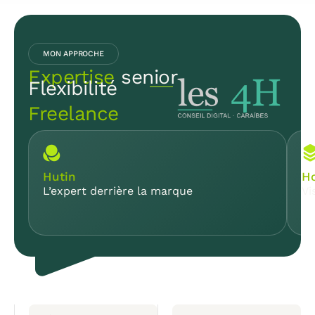
MON APPROCHE
Expertise
senior
Flexibilité
Freelance
Hutin
Ho
L’expert derrière la marque
Vi