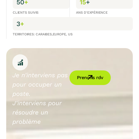
50
+
15
+
CLIENTS SUIVIS
ANS D'EXPÉRIENCE
3
+
TERRITOIRES: CARAIBES,EUROPE, US
Je n'interviens pas
Prenons rdv
pour occuper un
poste.
J'interviens pour
résoudre un
problème