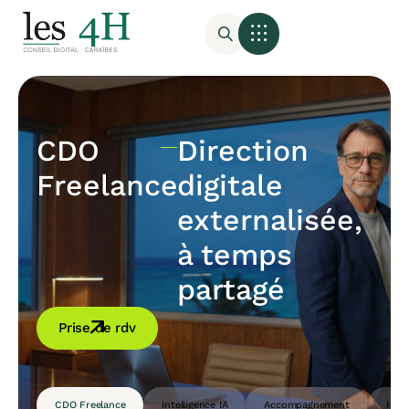
CDO
Direction
Freelance
digitale
externalisée,
à temps
partagé
Prise de rdv
CDO Freelance
Intelligence IA
Accompagnement
Host