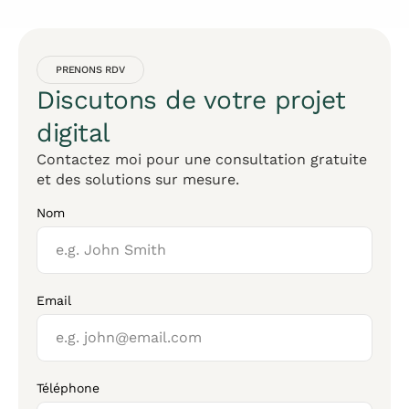
PRENONS RDV
Discutons de votre projet
digital
Contactez moi pour une consultation gratuite
et des solutions sur mesure.
Nom
Email
Téléphone