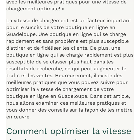
avec les meilleures pratiques pour une vitesse de
chargement optimale! »
La vitesse de chargement est un facteur important
pour le succès de votre boutique en ligne en
Guadeloupe. Une boutique en ligne qui se charge
rapidement et sans problème est plus susceptible
d’attirer et de fidéliser les clients. De plus, une
boutique en ligne qui se charge rapidement est plus
susceptible de se classer plus haut dans les
résultats de recherche, ce qui peut augmenter le
trafic et les ventes. Heureusement, il existe des
meilleures pratiques que vous pouvez suivre pour
optimiser la vitesse de chargement de votre
boutique en ligne en Guadeloupe. Dans cet article,
nous allons examiner ces meilleures pratiques et
vous donner des conseils sur la façon de les mettre
en œuvre.
Comment optimiser la vitesse