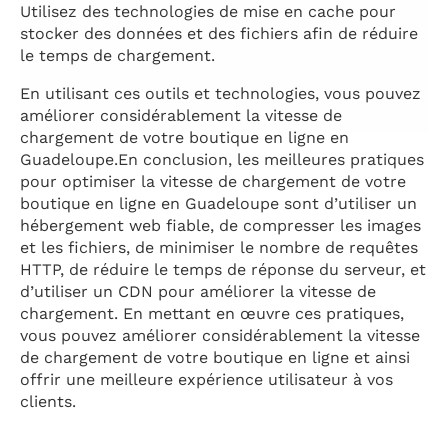
Utilisez des technologies de mise en cache pour
stocker des données et des fichiers afin de réduire
le temps de chargement.
En utilisant ces outils et technologies, vous pouvez
améliorer considérablement la vitesse de
chargement de votre boutique en ligne en
Guadeloupe.En conclusion, les meilleures pratiques
pour optimiser la vitesse de chargement de votre
boutique en ligne en Guadeloupe sont d’utiliser un
hébergement web fiable, de compresser les images
et les fichiers, de minimiser le nombre de requêtes
HTTP, de réduire le temps de réponse du serveur, et
d’utiliser un CDN pour améliorer la vitesse de
chargement. En mettant en œuvre ces pratiques,
vous pouvez améliorer considérablement la vitesse
de chargement de votre boutique en ligne et ainsi
offrir une meilleure expérience utilisateur à vos
clients.