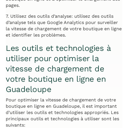
pages.
7. Utilisez des outils d’analyse: utilisez des outils
d’analyse tels que Google Analytics pour surveiller
la vitesse de chargement de votre boutique en ligne
et identifier les problèmes.
Les outils et technologies à
utiliser pour optimiser la
vitesse de chargement de
votre boutique en ligne en
Guadeloupe
Pour optimiser la vitesse de chargement de votre
boutique en ligne en Guadeloupe, il est important
d’utiliser les outils et technologies appropriés. Les
principaux outils et technologies à utiliser sont les
suivants: