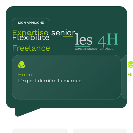
MON APPROCHE
Expertise
senior
Flexibilité
Freelance
Hutin
Ho
L’expert derrière la marque
Vi