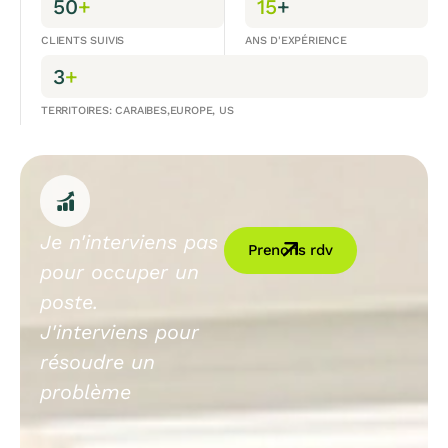
50
+
15
+
CLIENTS SUIVIS
ANS D'EXPÉRIENCE
3
+
TERRITOIRES: CARAIBES,EUROPE, US
Je n'interviens pas
Prenons rdv
pour occuper un
poste.
J'interviens pour
résoudre un
problème