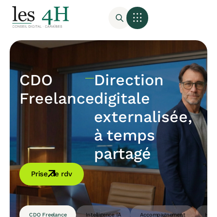
CDO
Direction
Freelance
digitale
externalisée,
à temps
partagé
Prise de rdv
CDO Freelance
Intelligence IA
Accompagnement
Host