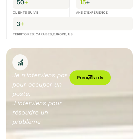
50
+
15
+
CLIENTS SUIVIS
ANS D'EXPÉRIENCE
3
+
TERRITOIRES: CARAIBES,EUROPE, US
Je n'interviens pas
Prenons rdv
pour occuper un
poste.
J'interviens pour
résoudre un
problème