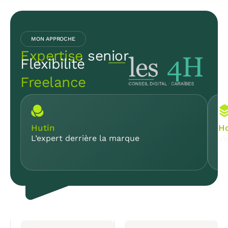
MON APPROCHE
Expertise
senior
Flexibilité
Freelance
Hutin
Ho
L’expert derrière la marque
Vi