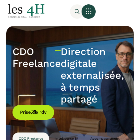
CDO
Direction
Freelance
digitale
externalisée,
à temps
partagé
Prise de rdv
CDO Freelance
Intelligence IA
Accompagnement
Host