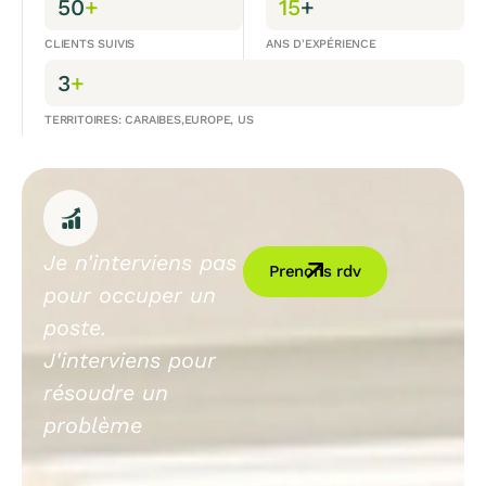
50
+
15
+
CLIENTS SUIVIS
ANS D'EXPÉRIENCE
3
+
TERRITOIRES: CARAIBES,EUROPE, US
Je n'interviens pas
Prenons rdv
pour occuper un
poste.
J'interviens pour
résoudre un
problème