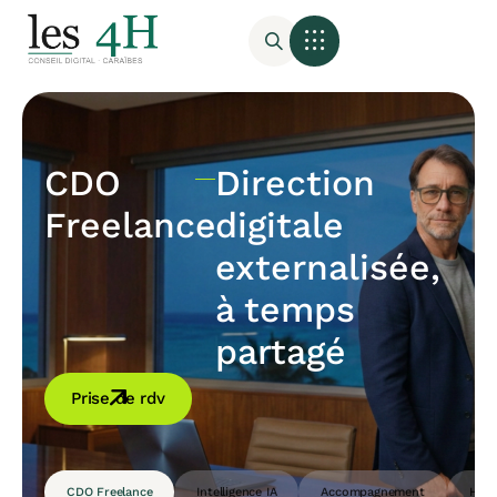
CDO
Direction
Freelance
digitale
externalisée,
à temps
partagé
Prise de rdv
CDO Freelance
Intelligence IA
Accompagnement
Host