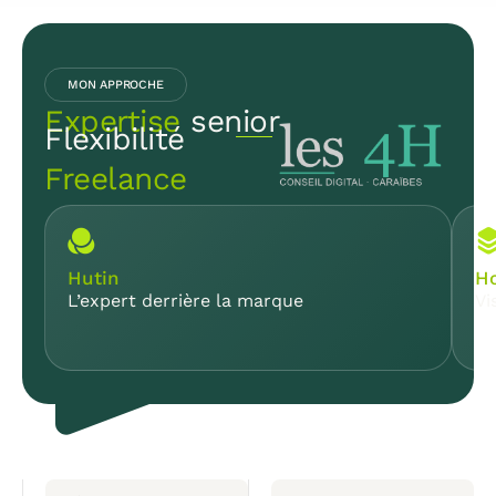
MON APPROCHE
Expertise
senior
Flexibilité
Freelance
Hutin
Ho
L’expert derrière la marque
Vi