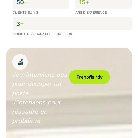
50
+
15
+
CLIENTS SUIVIS
ANS D'EXPÉRIENCE
3
+
TERRITOIRES: CARAIBES,EUROPE, US
Je n'interviens pas
Prenons rdv
pour occuper un
poste.
J'interviens pour
résoudre un
problème