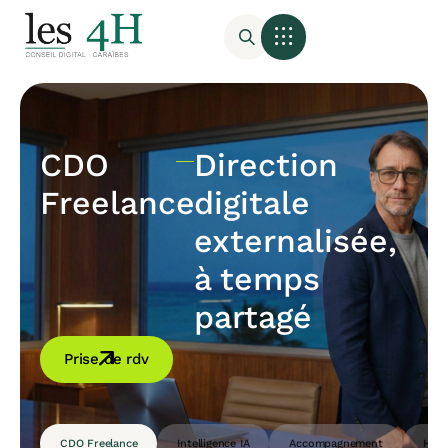
CDO
Direction
Freelance
digitale
externalisée,
à temps
partagé
Prise de rdv
CDO Freelance
Intelligence IA
Accompagnement
Host