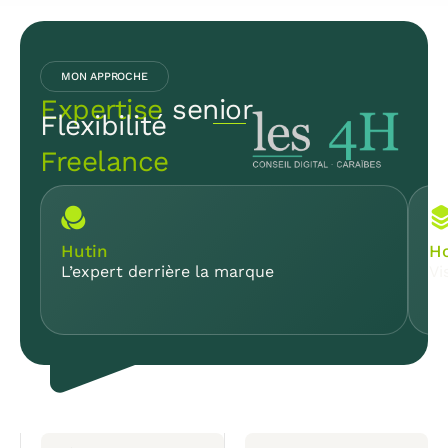
MON APPROCHE
Expertise
senior
Flexibilité
Freelance
Hutin
Ho
L’expert derrière la marque
Vi