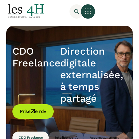
CDO
Direction
Freelance
digitale
externalisée,
à temps
partagé
Prise de rdv
CDO Freelance
Intelligence IA
Accompagnement
Host