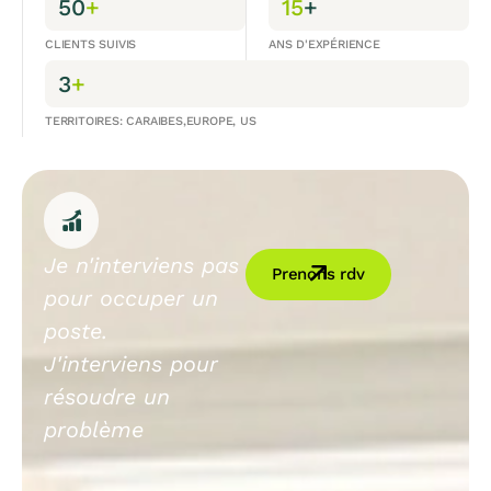
50
+
15
+
CLIENTS SUIVIS
ANS D'EXPÉRIENCE
3
+
TERRITOIRES: CARAIBES,EUROPE, US
Je n'interviens pas
Prenons rdv
pour occuper un
poste.
J'interviens pour
résoudre un
problème