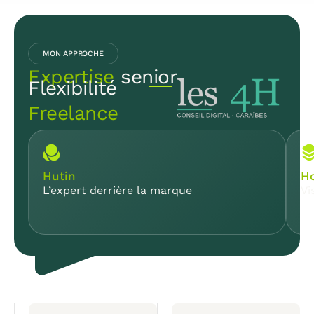
MON APPROCHE
Expertise
senior
Flexibilité
Freelance
Hutin
Ho
L’expert derrière la marque
Vi