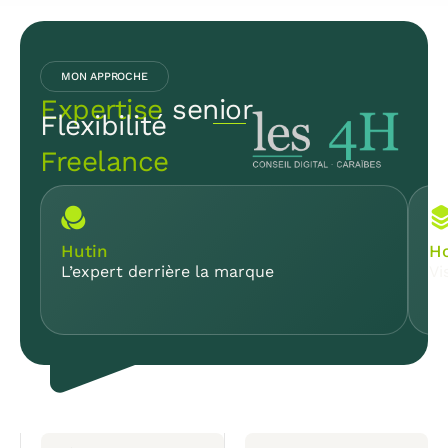
MON APPROCHE
Expertise
senior
Flexibilité
Freelance
Hutin
Ho
L’expert derrière la marque
Vi