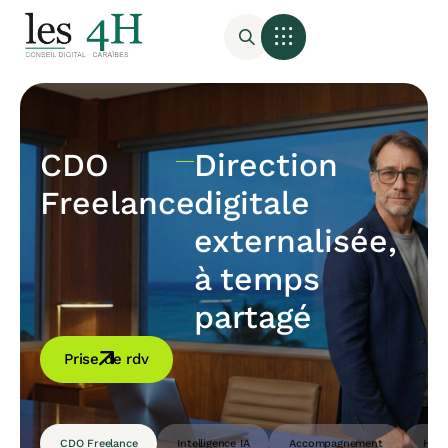
CDO
Direction
Freelance
digitale
externalisée,
à temps
partagé
Prise de rdv
CDO Freelance
Intelligence IA
Accompagnement
Host