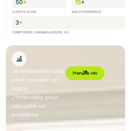
50
+
15
+
CLIENTS SUIVIS
ANS D'EXPÉRIENCE
3
+
TERRITOIRES: CARAIBES,EUROPE, US
Je n'interviens pas
Prenons rdv
pour occuper un
poste.
J'interviens pour
résoudre un
problème