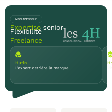
MON APPROCHE
Expertise
senior
Flexibilité
Freelance
Hutin
Ho
L’expert derrière la marque
Vi