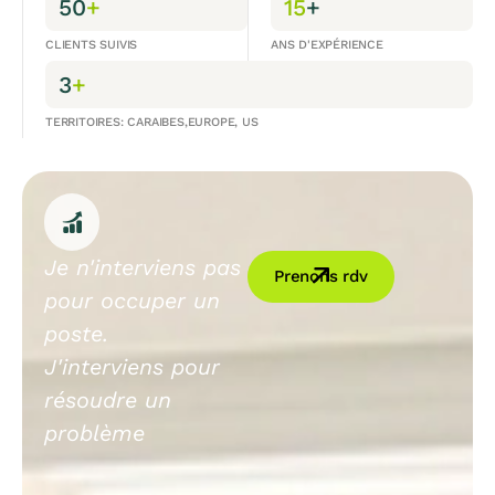
50
+
15
+
CLIENTS SUIVIS
ANS D'EXPÉRIENCE
3
+
TERRITOIRES: CARAIBES,EUROPE, US
Je n'interviens pas
Prenons rdv
pour occuper un
poste.
J'interviens pour
résoudre un
problème