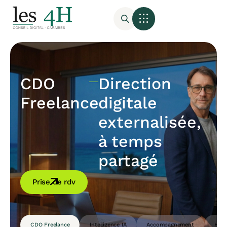
CDO
Direction
Freelance
digitale
externalisée,
à temps
partagé
Prise de rdv
CDO Freelance
Intelligence IA
Accompagnement
Host