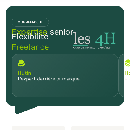
MON APPROCHE
Expertise
senior
Flexibilité
Freelance
Hutin
Ho
L’expert derrière la marque
Vi