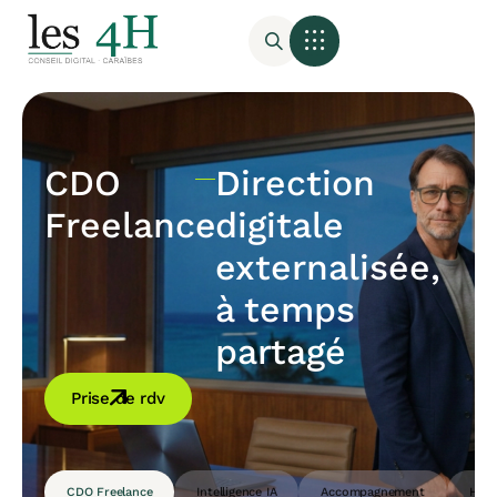
CDO
Direction
Freelance
digitale
externalisée,
à temps
partagé
Prise de rdv
CDO Freelance
Intelligence IA
Accompagnement
Host