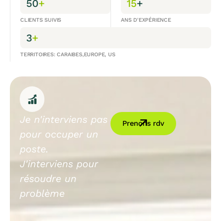
50
+
15
+
CLIENTS SUIVIS
ANS D'EXPÉRIENCE
3
+
TERRITOIRES: CARAIBES,EUROPE, US
Je n'interviens pas
Prenons rdv
pour occuper un
poste.
J'interviens pour
résoudre un
problème