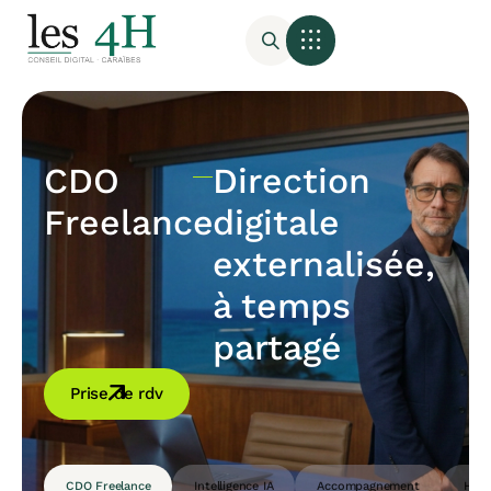
CDO
Direction
Freelance
digitale
externalisée,
à temps
partagé
Prise de rdv
CDO Freelance
Intelligence IA
Accompagnement
Host