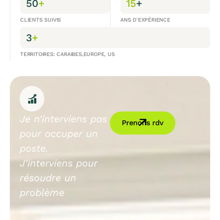
50
+
15
+
CLIENTS SUIVIS
ANS D'EXPÉRIENCE
3
+
TERRITOIRES: CARAIBES,EUROPE, US
Je n'interviens pas
Prenons rdv
pour occuper un
poste.
J'interviens pour
résoudre un
problème