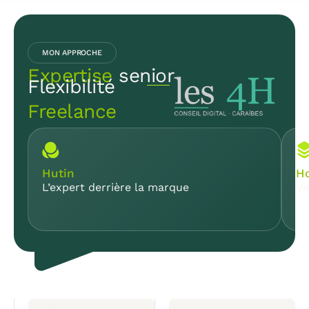
MON APPROCHE
Expertise
senior
Flexibilité
Freelance
Hutin
Ho
L’expert derrière la marque
Vi