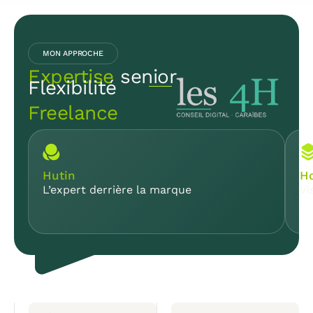
MON APPROCHE
Expertise
senior
Flexibilité
Freelance
Hutin
Ho
L’expert derrière la marque
Vi