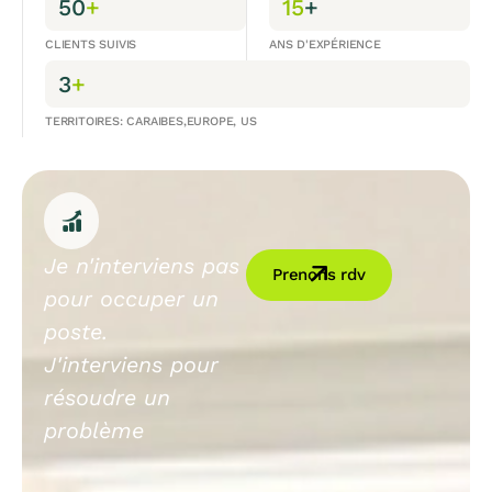
50
+
15
+
CLIENTS SUIVIS
ANS D'EXPÉRIENCE
3
+
TERRITOIRES: CARAIBES,EUROPE, US
Je n'interviens pas
Prenons rdv
pour occuper un
poste.
J'interviens pour
résoudre un
problème