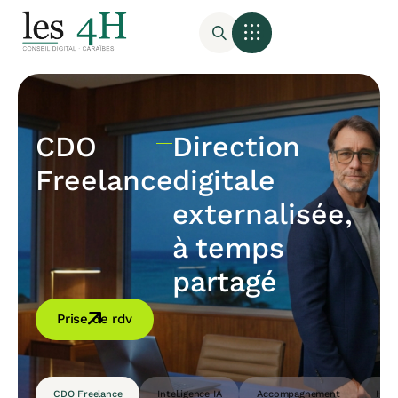
CDO
Direction
Freelance
digitale
externalisée,
à temps
partagé
Prise de rdv
CDO Freelance
Intelligence IA
Accompagnement
Host