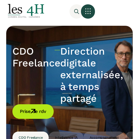
CDO
Direction
Freelance
digitale
externalisée,
à temps
partagé
Prise de rdv
CDO Freelance
Intelligence IA
Accompagnement
Host