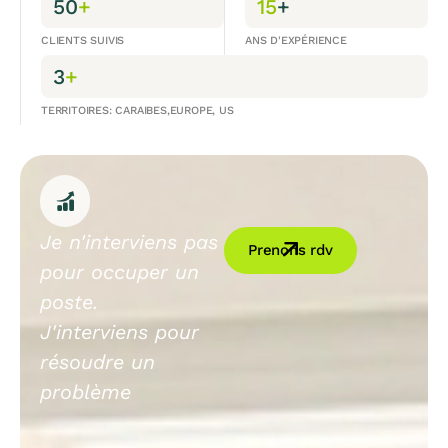
50
+
15
+
CLIENTS SUIVIS
ANS D'EXPÉRIENCE
3
+
TERRITOIRES: CARAIBES,EUROPE, US
Je n'interviens pas
Prenons rdv
pour occuper un
poste.
J'interviens pour
résoudre un
problème