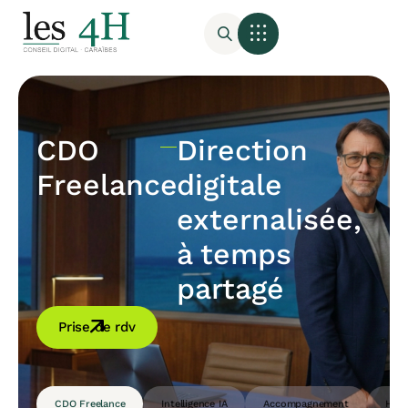
CDO
Direction
Freelance
digitale
externalisée,
à temps
partagé
Prise de rdv
CDO Freelance
Intelligence IA
Accompagnement
Host