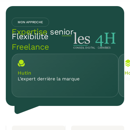
MON APPROCHE
Expertise
senior
Flexibilité
Freelance
Hutin
Ho
L’expert derrière la marque
Vi