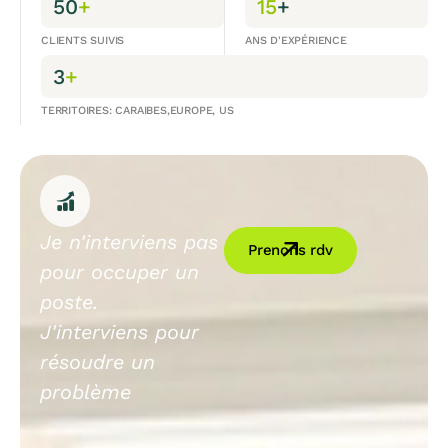
50
+
15
+
CLIENTS SUIVIS
ANS D'EXPÉRIENCE
3
+
TERRITOIRES: CARAIBES,EUROPE, US
Je n'interviens pas
Prenons rdv
pour occuper un
poste.
J'interviens pour
résoudre un
problème