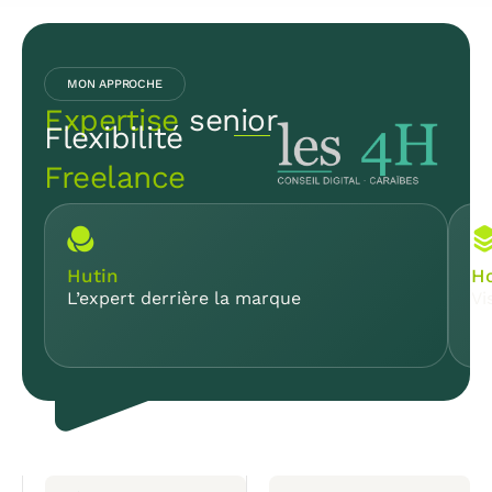
MON APPROCHE
Expertise
senior
Flexibilité
Freelance
Hutin
Ho
L’expert derrière la marque
Vi