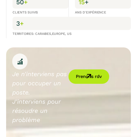
50
+
15
+
CLIENTS SUIVIS
ANS D'EXPÉRIENCE
3
+
TERRITOIRES: CARAIBES,EUROPE, US
Je n'interviens pas
Prenons rdv
pour occuper un
poste.
J'interviens pour
résoudre un
problème