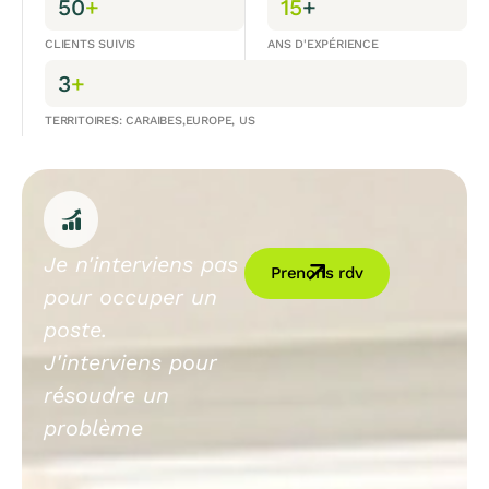
50
+
15
+
CLIENTS SUIVIS
ANS D'EXPÉRIENCE
3
+
TERRITOIRES: CARAIBES,EUROPE, US
Je n'interviens pas
Prenons rdv
pour occuper un
poste.
J'interviens pour
résoudre un
problème