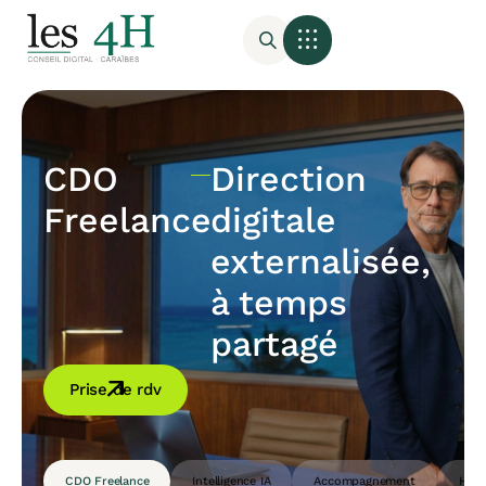
CDO
Direction
Freelance
digitale
externalisée,
à temps
partagé
Prise de rdv
CDO Freelance
Intelligence IA
Accompagnement
Host