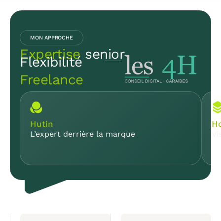
MON APPROCHE
Expertise
senior
Flexibilité
Freelance
Hutin
Ho
L’expert derrière la marque
Vi