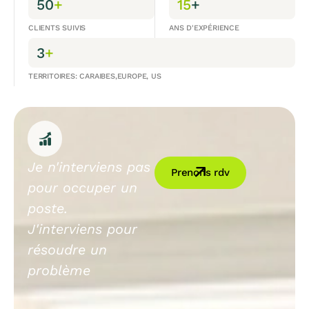
50
+
15
+
CLIENTS SUIVIS
ANS D'EXPÉRIENCE
3
+
TERRITOIRES: CARAIBES,EUROPE, US
Je n'interviens pas
Prenons rdv
pour occuper un
poste.
J'interviens pour
résoudre un
problème