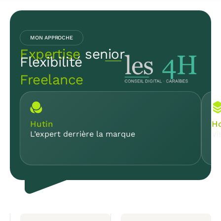
MON APPROCHE
Expertise
senior
Flexibilité
Freelance
Hutin
Ho
L’expert derrière la marque
Vi