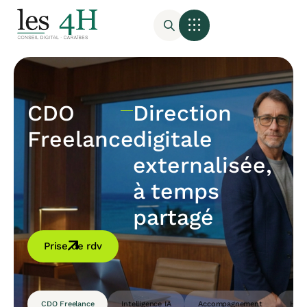
CDO
Direction
Freelance
digitale
externalisée,
à temps
partagé
Prise de rdv
CDO Freelance
Intelligence IA
Accompagnement
Host