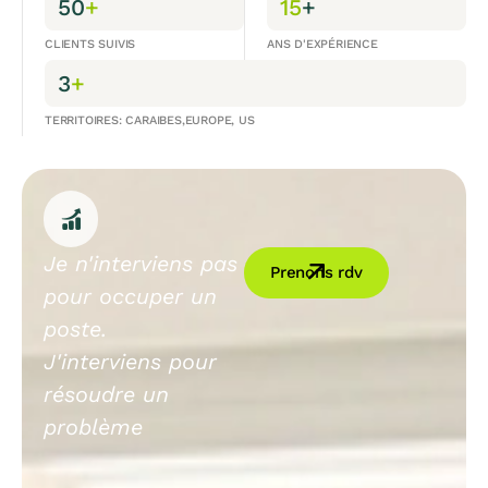
50
+
15
+
CLIENTS SUIVIS
ANS D'EXPÉRIENCE
3
+
TERRITOIRES: CARAIBES,EUROPE, US
Je n'interviens pas
Prenons rdv
pour occuper un
poste.
J'interviens pour
résoudre un
problème