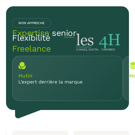
MON APPROCHE
Expertise
senior
Flexibilité
Freelance
Hutin
Ho
L’expert derrière la marque
Vi