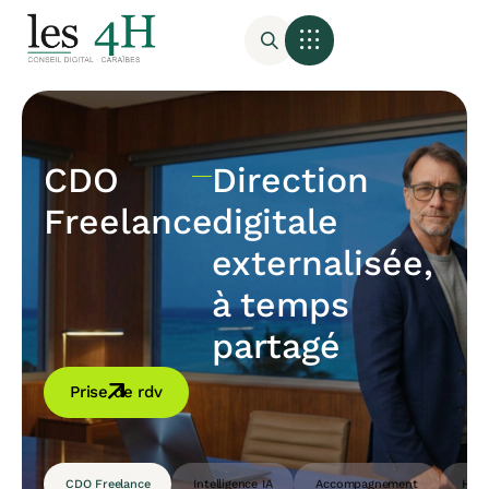
CDO
Direction
Freelance
digitale
externalisée,
à temps
partagé
Prise de rdv
CDO Freelance
Intelligence IA
Accompagnement
Host