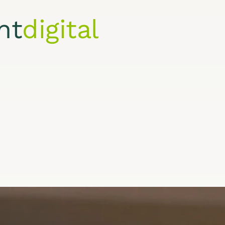
nt
digital